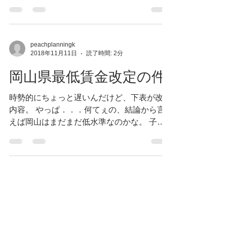
件数は書けませんが、おかげさまでたくさん
の方から面接の依頼が来ましたｗ 中には事
情で来られなくなった方もいらっしゃいまし
たが、またお会いできる機会はあるで...
peachplanningk
2018年11月11日
読了時間: 2分
岡山県最低賃金改定の件
時勢的にちょっと遅いんだけど、下表が改定
内容。 やっぱ．．．何てぇの、結論から言
えば岡山はまだまだ低水準なのかな。 子供
が親に「あれ、買いたいｗ これ、買いたい
ｗ」と軽く言う。その年間収支をきっちり算
出できていて、使用目的まで全て把握できて
いる親がどのくらいいるんだぁ？と同...
peachplanningk
2018年11月10日
読了時間: 1分
気分を変えましょｗ