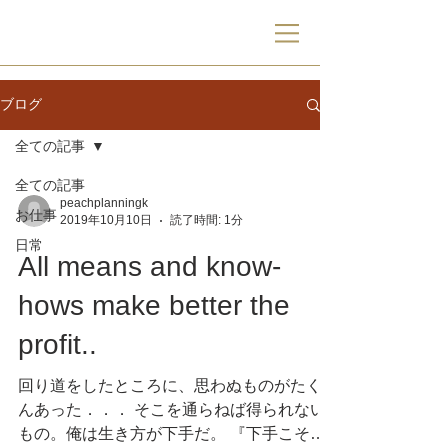
PP
ブログ
全ての記事
全ての記事
peachplanningk
お仕事
2019年10月10日
読了時間: 1分
日常
All means and know-
hows make better the
profit..
回り道をしたところに、思わぬものがたくさ
んあった．．． そこを通らねば得られない
もの。俺は生き方が下手だ。 『下手こそも