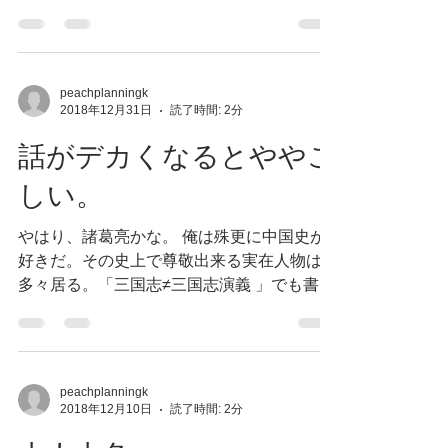
のの上手なれ』そして、得るべき回答を得
た。誰のお陰か？皆のお陰だ。 もう齢だか
らね、俺のCPUもハードディスクも退化し
ている。それ故に俺にとって価値のある...
peachplanningk
2018年12月31日
読了時間: 2分
話がデカくなるとややこ
しい。
やはり、諸葛亮かな。 俺は殊更に中国史が
好きだ。その史上で尊敬出来る実在人物は
多々居る。「三国志≠三国志演義 」でも書い
たように、嘗て俺の幻想の中では大軍師・大
戦略家であった彼は、単なる（失礼だけ
ど）”管理部長” だ。史実では外交・内政も彼
が役を担っていたってさ。だが、正史...
peachplanningk
2018年12月10日
読了時間: 2分