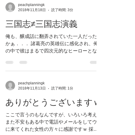
peachplanningk
2018年11月18日
読了時間: 3分
三国志≠三国志演義
俺も、醸成話に翻弄されていた一人だったの
かぁ．．． 諸葛亮の英雄伝に感化され、俺
の中で彼はまるで四次元的なヒーローとなっ
ていた。その”三国志”に初めて出会ったの
は、世界史を学んだ高校の頃。当時は全く興
味を持ってなく、この類（特に世界史）は俺
にとっては馬耳東風事だった。関心事...
peachplanningk
2018年11月13日
読了時間: 1分
ありがとうございますｗ
ここで言うのもなんですが、いろいろ考え、
また不安もある中で電話やメールをしてウチ
に来てくれた女性の方々に感謝ですｗ 採用