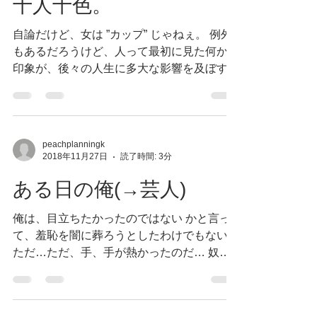
十人十色。
自論だけど、女は ”カップ” じゃねぇ。 例外
もあるだろうけど、人って最初に見た何かの
印象が、後々の人生に多大な影響を及ぼすも
んだ。それが初見か、結果的にか、自分の好
む物（者）、ましてや好意をもつ物（者）で
あれば尚更だろう。そういったところは、会
話中で語られる人様の話の中か...
peachplanningk
2018年11月27日
読了時間: 3分
ある日の俺(→芸人)
俺は、目立ちたかったのではない かと言っ
て、羞恥を闇に葬ろうとしたわけでもない
ただ…ただ、手、手が熱かったのだ… 奴は
容赦しなかった 昼間の太陽が俺の左手を猛
烈にアタックする 正座でシビレが切れた時
のように 神の左手の感覚がマヒっている...